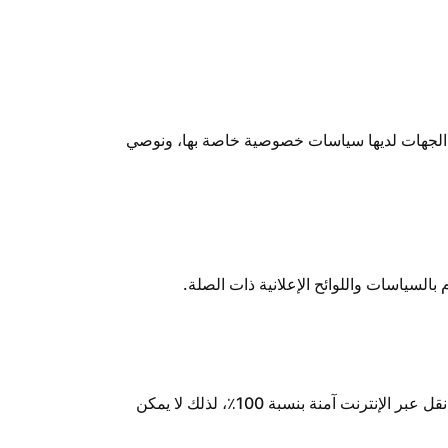
ه الجهات لديها سياسات خصوصية خاصة بها، ونوصي
بالسياسات واللوائح الإعلانية ذات الصلة.
نتخذ إجراءات معقولة لحماية بياناتك من الوصول غير المصرح به أو التعديل أو الإفصاح أو الإتلاف. ومع ذلك، لا توجد طريقة نقل عبر الإنترنت آمنة بنسبة 100٪، لذلك لا يمكن