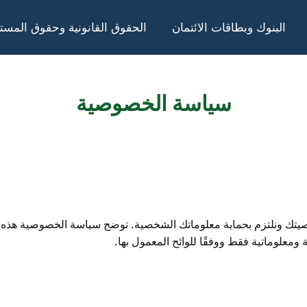
البنوك وبطاقات الائتمان
الحقوق القانونية وحقوق المست
سياسة الخصوصية
collectionscreditr نُقدّر خصوصيتك ونلتزم بحماية معلوماتك الشخصية. توضح سياسة الخ
ومعلوماتية فقط ووفقًا للوائح المعمول بها.